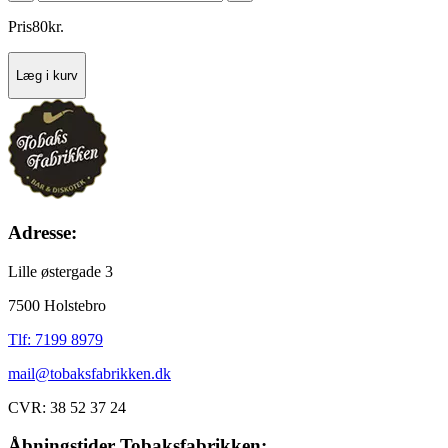
Pris
80
kr.
Læg i kurv
Adresse:
Lille østergade 3
7500 Holstebro
Tlf: 7199 8979
mail@tobaksfabrikken.dk
CVR: 38 52 37 24
Åbningstider Tobaksfabrikken: