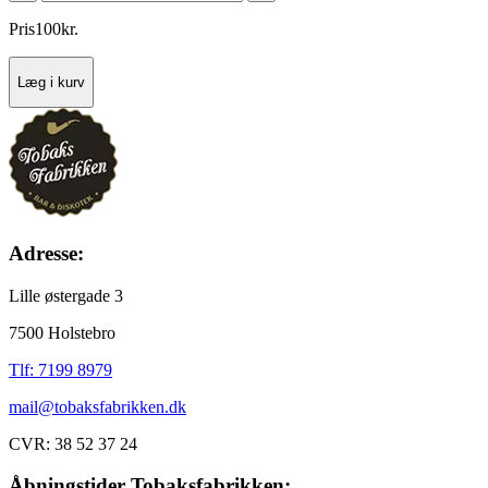
Pris
100
kr.
Læg i kurv
Adresse:
Lille østergade 3
7500 Holstebro
Tlf: 7199 8979
mail@tobaksfabrikken.dk
CVR: 38 52 37 24
Åbningstider Tobaksfabrikken: