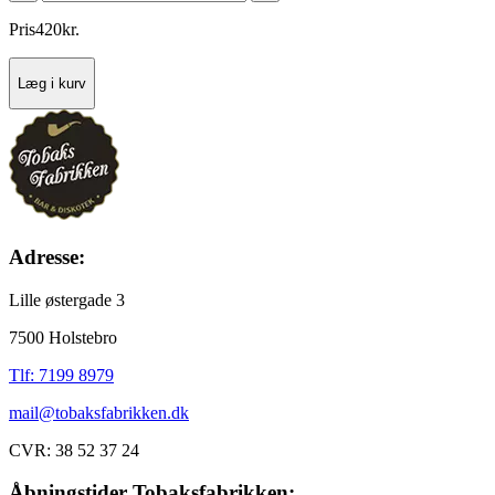
Pris
420
kr.
Læg i kurv
Adresse:
Lille østergade 3
7500 Holstebro
Tlf: 7199 8979
mail@tobaksfabrikken.dk
CVR: 38 52 37 24
Åbningstider Tobaksfabrikken: